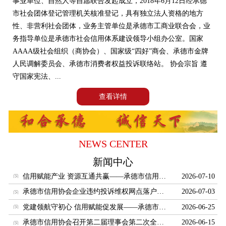
事业单位、自然人等自愿联合发起成立，2018年6月12日经承德
国家法规
市社会团体登记管理机关核准登记，具有独立法人资格的地方
地方法规
性、非营利社会团体，业务主管单位是承德市工商业联合会，业
务指导单位是承德市社会信用体系建设领导小组办公室。国家
诚信聚焦
AAAA级社会组织（商协会）、国家级“四好”商会、承德市金牌
信用百科
人民调解委员会、承德市消费者权益投诉联络站。 协会宗旨 遵
守国家宪法、...
专业术语
查看详情
信用知识
企业风采
企业巡礼
NEWS CENTER
人物专题
新闻中心
服务机构
信用赋能产业 资源互通共赢——承德市信用协会赴河北唐讯信息技术股份有限公司开展走访对接交流活动
2026-07-10
法律事务
承德市信用协会企业违约投诉维权网点落户兴隆郑氏砂艺
2026-07-03
风险评估
党建领航守初心 信用赋能促发展——承德市信用协会联合企业党支部开展建党105周年七一主题党日活动
2026-06-25
信用服务机构
承德市信用协会召开第二届理事会第二次全体会议暨2026年会长工作会议
2026-06-15