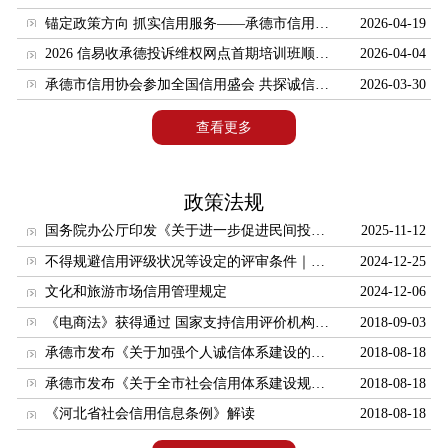
锚定政策方向 抓实信用服务——承德市信用协会召开协会规范运营专题会议
2026-04-19
会员服务
2026 信易收承德投诉维权网点首期培训班顺利开班 赋能企业账款清收与信用建设
2026-04-04
第一届会员名录
承德市信用协会参加全国信用盛会 共探诚信发展新路径
2026-03-30
信用服务
查看更多
融资服务
典型案例
政策法规
供求信息
国务院办公厅印发《关于进一步促进民间投资发展的若干措施》的通知
2025-11-12
第二届会员名录
不得规避信用评级状况等设定的评审条件｜国家发改委发布《关于进一步做好政府和社会资本合作新机制项目规范实施工作的通知》
2024-12-25
咨询解答
文化和旅游市场信用管理规定
2024-12-06
咨询服务
《电商法》获得通过 国家支持信用评价机构开展电商信用评价
2018-09-03
下载中心
承德市发布《关于加强个人诚信体系建设的实施意见》
2018-08-18
协会文件
承德市发布《关于全市社会信用体系建设规划（2016-2020）的实施意见》
2018-08-18
《河北省社会信用信息条例》解读
2018-08-18
表格下载