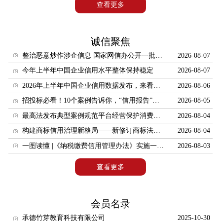
信用修复下载
查看更多
信用查询
党建工作
诚信聚焦
信用讲堂
整治恶意炒作涉企信息 国家网信办公开一批典型案例
2026-08-07
今年上半年中国企业信用水平整体保持稳定
2026-08-07
信用研究
2026年上半年中国企业信用数据发布，来看看哪些行业排名靠前
2026-08-06
企业征信
招投标必看！10个案例告诉你，“信用报告”有多重要？
2026-08-05
信用评级
最高法发布典型案例规范平台经营保护消费者合法权益
2026-08-04
保理
构建商标信用治理新格局——新修订商标法守信激励与失信惩戒制度解析
2026-08-04
商帐管理
一图读懂 |《纳税缴费信用管理办法》实施一周年！这些变化与您息息相关
2026-08-03
信用担保
查看更多
信用保险
信用纠纷调解
会员名录
承德竹芽教育科技有限公司
2025-10-30